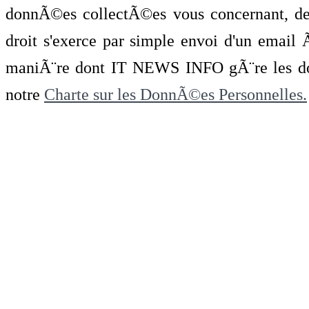
donnÃ©es collectÃ©es vous concernant, de 
droit s'exerce par simple envoi d'un emai
maniÃ¨re dont IT NEWS INFO gÃ¨re les do
notre
Charte sur les DonnÃ©es Personnelles.