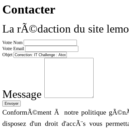
Contacter
La rÃ©daction du site lemo
Votre Nom
Votre Email
Objet
Message
ConformÃ©ment Ã notre politique gÃ©nÃ©
disposez d'un droit d'accÃ¨s vous perme