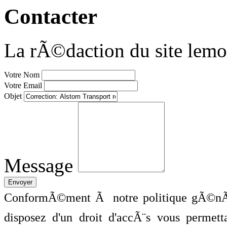
Contacter
La rÃ©daction du site lemo
Votre Nom
Votre Email
Objet
Message
ConformÃ©ment Ã notre politique gÃ©nÃ©
disposez d'un droit d'accÃ¨s vous perme