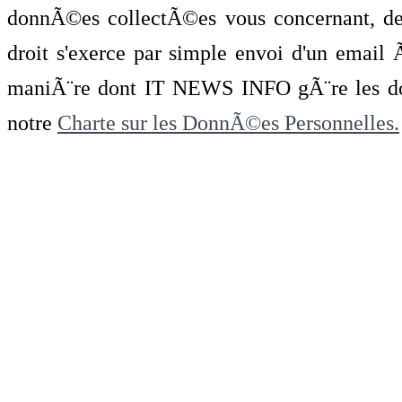
donnÃ©es collectÃ©es vous concernant, de 
droit s'exerce par simple envoi d'un emai
maniÃ¨re dont IT NEWS INFO gÃ¨re les do
notre
Charte sur les DonnÃ©es Personnelles.