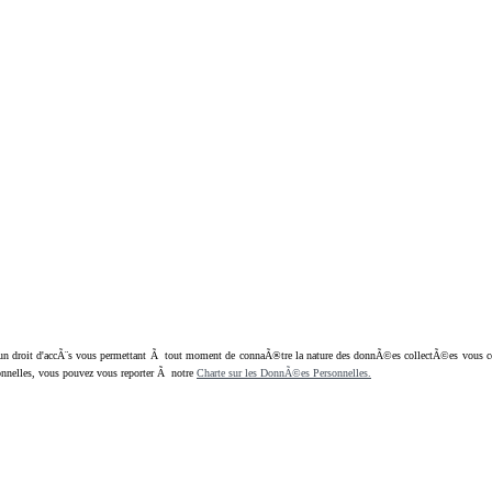
oit d'accÃ¨s vous permettant Ã tout moment de connaÃ®tre la nature des donnÃ©es collectÃ©es vous concern
nnelles, vous pouvez vous reporter Ã notre
Charte sur les DonnÃ©es Personnelles.