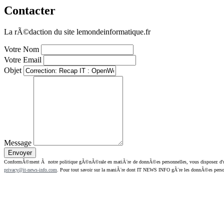
Contacter
La rÃ©daction du site lemondeinformatique.fr
Votre Nom
Votre Email
Objet
Message
ConformÃ©ment Ã notre politique gÃ©nÃ©rale en matiÃ¨re de donnÃ©es personnelles, vous disposez d'un dr
privacy@it-news-info.com
. Pour tout savoir sur la maniÃ¨re dont IT NEWS INFO gÃ¨re les donnÃ©es perso