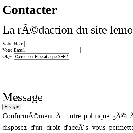
Contacter
La rÃ©daction du site lemo
Votre Nom
Votre Email
Objet
Message
ConformÃ©ment Ã notre politique gÃ©nÃ©
disposez d'un droit d'accÃ¨s vous perme