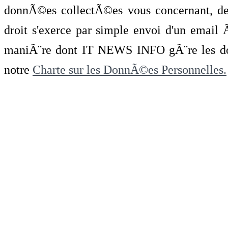
donnÃ©es collectÃ©es vous concernant, de 
droit s'exerce par simple envoi d'un emai
maniÃ¨re dont IT NEWS INFO gÃ¨re les do
notre
Charte sur les DonnÃ©es Personnelles.