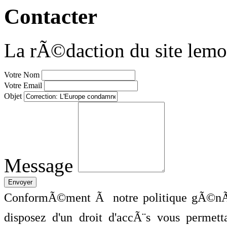
Contacter
La rÃ©daction du site lemo
Votre Nom
Votre Email
Objet
Message
ConformÃ©ment Ã notre politique gÃ©nÃ©
disposez d'un droit d'accÃ¨s vous perme