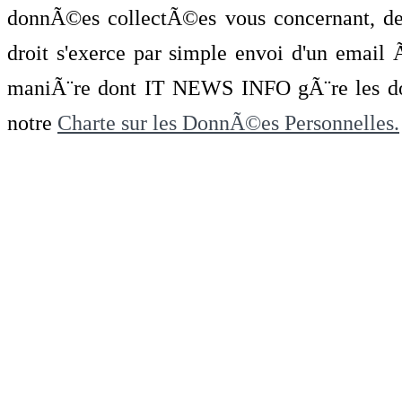
donnÃ©es collectÃ©es vous concernant, de 
droit s'exerce par simple envoi d'un emai
maniÃ¨re dont IT NEWS INFO gÃ¨re les do
notre
Charte sur les DonnÃ©es Personnelles.