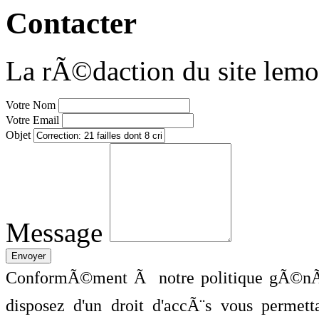
Contacter
La rÃ©daction du site lemo
Votre Nom
Votre Email
Objet
Message
ConformÃ©ment Ã notre politique gÃ©nÃ©
disposez d'un droit d'accÃ¨s vous perme