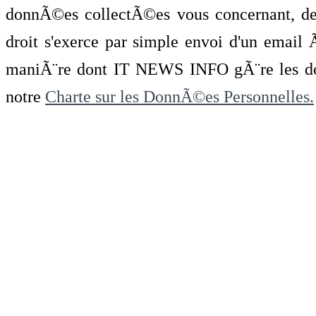
donnÃ©es collectÃ©es vous concernant, de 
droit s'exerce par simple envoi d'un emai
maniÃ¨re dont IT NEWS INFO gÃ¨re les do
notre
Charte sur les DonnÃ©es Personnelles.