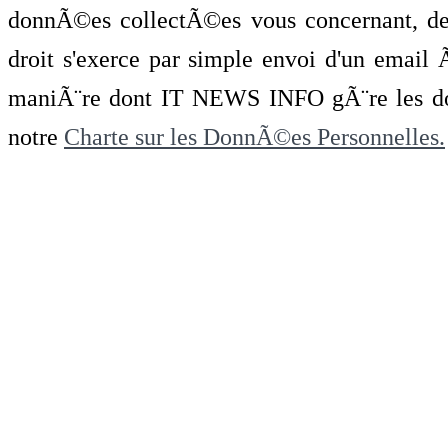
donnÃ©es collectÃ©es vous concernant, de 
droit s'exerce par simple envoi d'un emai
maniÃ¨re dont IT NEWS INFO gÃ¨re les do
notre
Charte sur les DonnÃ©es Personnelles.