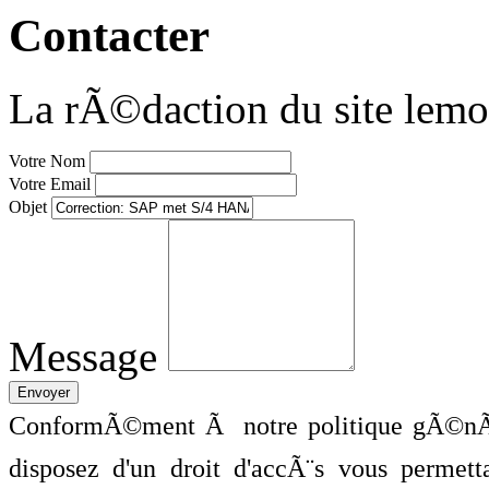
Contacter
La rÃ©daction du site lemo
Votre Nom
Votre Email
Objet
Message
ConformÃ©ment Ã notre politique gÃ©nÃ©
disposez d'un droit d'accÃ¨s vous perme