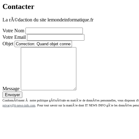
Contacter
La rÃ©daction du site lemondeinformatique.fr
Votre Nom
Votre Email
Objet
Message
ConformÃ©ment Ã notre politique gÃ©nÃ©rale en matiÃ¨re de donnÃ©es personnelles, vous disposez d'un dr
privacy@it-news-info.com
. Pour tout savoir sur la maniÃ¨re dont IT NEWS INFO gÃ¨re les donnÃ©es perso