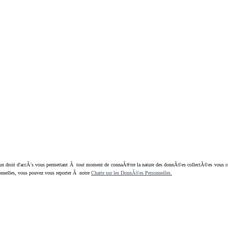
oit d'accÃ¨s vous permettant Ã tout moment de connaÃ®tre la nature des donnÃ©es collectÃ©es vous concern
nnelles, vous pouvez vous reporter Ã notre
Charte sur les DonnÃ©es Personnelles.