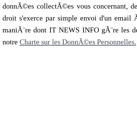
donnÃ©es collectÃ©es vous concernant, de 
droit s'exerce par simple envoi d'un emai
maniÃ¨re dont IT NEWS INFO gÃ¨re les do
notre
Charte sur les DonnÃ©es Personnelles.