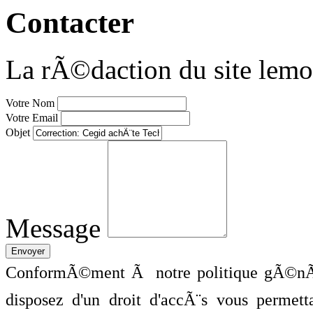
Contacter
La rÃ©daction du site lemo
Votre Nom
Votre Email
Objet
Message
ConformÃ©ment Ã notre politique gÃ©nÃ©
disposez d'un droit d'accÃ¨s vous perme