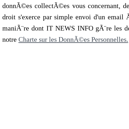
donnÃ©es collectÃ©es vous concernant, de 
droit s'exerce par simple envoi d'un emai
maniÃ¨re dont IT NEWS INFO gÃ¨re les do
notre
Charte sur les DonnÃ©es Personnelles.