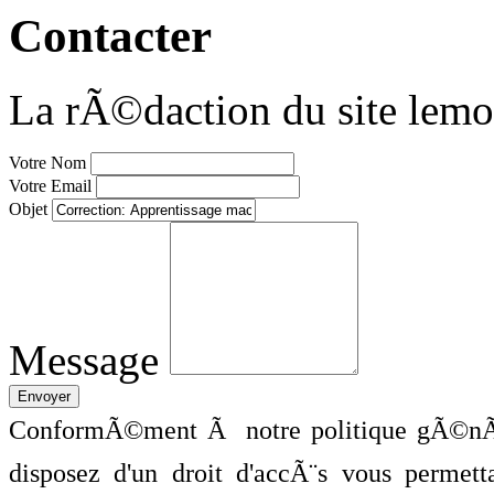
Contacter
La rÃ©daction du site lemo
Votre Nom
Votre Email
Objet
Message
ConformÃ©ment Ã notre politique gÃ©nÃ©
disposez d'un droit d'accÃ¨s vous perme