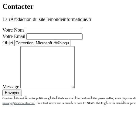
Contacter
La rÃ©daction du site lemondeinformatique.fr
Votre Nom
Votre Email
Objet
Message
ConformÃ©ment Ã notre politique gÃ©nÃ©rale en matiÃ¨re de donnÃ©es personnelles, vous disposez d'un dr
privacy@it-news-info.com
. Pour tout savoir sur la maniÃ¨re dont IT NEWS INFO gÃ¨re les donnÃ©es perso