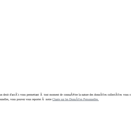
oit d'accÃ¨s vous permettant Ã tout moment de connaÃ®tre la nature des donnÃ©es collectÃ©es vous concern
nnelles, vous pouvez vous reporter Ã notre
Charte sur les DonnÃ©es Personnelles.