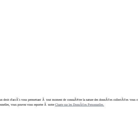
oit d'accÃ¨s vous permettant Ã tout moment de connaÃ®tre la nature des donnÃ©es collectÃ©es vous concern
nnelles, vous pouvez vous reporter Ã notre
Charte sur les DonnÃ©es Personnelles.