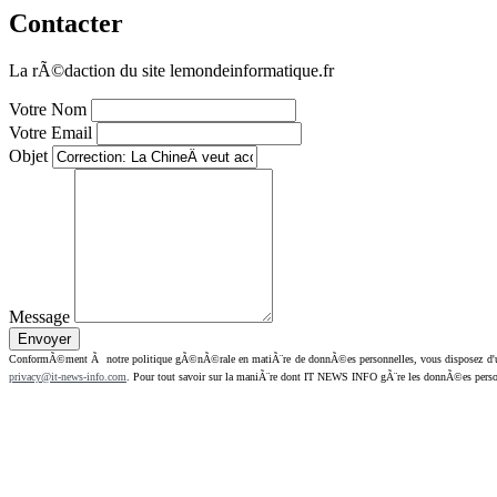
Contacter
La rÃ©daction du site lemondeinformatique.fr
Votre Nom
Votre Email
Objet
Message
ConformÃ©ment Ã notre politique gÃ©nÃ©rale en matiÃ¨re de donnÃ©es personnelles, vous disposez d'un dr
privacy@it-news-info.com
. Pour tout savoir sur la maniÃ¨re dont IT NEWS INFO gÃ¨re les donnÃ©es perso