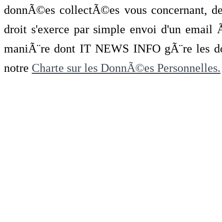
donnÃ©es collectÃ©es vous concernant, de 
droit s'exerce par simple envoi d'un emai
maniÃ¨re dont IT NEWS INFO gÃ¨re les do
notre
Charte sur les DonnÃ©es Personnelles.