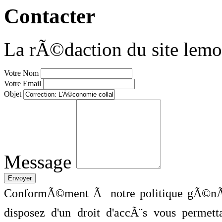
Contacter
La rÃ©daction du site lemo
Votre Nom
Votre Email
Objet
Message
ConformÃ©ment Ã notre politique gÃ©nÃ©
disposez d'un droit d'accÃ¨s vous perme