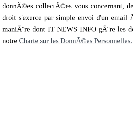
donnÃ©es collectÃ©es vous concernant, de 
droit s'exerce par simple envoi d'un emai
maniÃ¨re dont IT NEWS INFO gÃ¨re les do
notre
Charte sur les DonnÃ©es Personnelles.