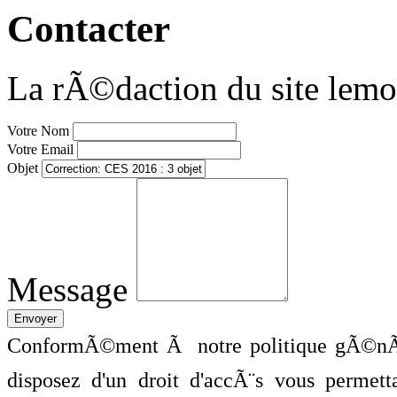
Contacter
La rÃ©daction du site lemo
Votre Nom
Votre Email
Objet
Message
ConformÃ©ment Ã notre politique gÃ©nÃ©
disposez d'un droit d'accÃ¨s vous perme