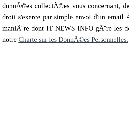
donnÃ©es collectÃ©es vous concernant, de 
droit s'exerce par simple envoi d'un emai
maniÃ¨re dont IT NEWS INFO gÃ¨re les do
notre
Charte sur les DonnÃ©es Personnelles.