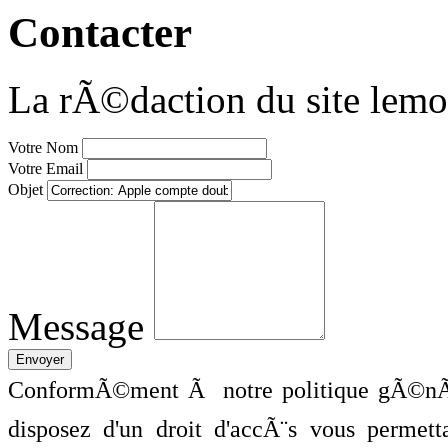
Contacter
La rÃ©daction du site lemo
Votre Nom
Votre Email
Objet
Message
ConformÃ©ment Ã notre politique gÃ©nÃ©
disposez d'un droit d'accÃ¨s vous perme