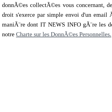
donnÃ©es collectÃ©es vous concernant, de 
droit s'exerce par simple envoi d'un emai
maniÃ¨re dont IT NEWS INFO gÃ¨re les do
notre
Charte sur les DonnÃ©es Personnelles.