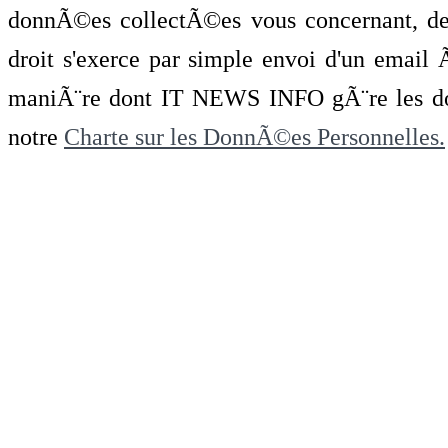
donnÃ©es collectÃ©es vous concernant, de 
droit s'exerce par simple envoi d'un emai
maniÃ¨re dont IT NEWS INFO gÃ¨re les do
notre
Charte sur les DonnÃ©es Personnelles.