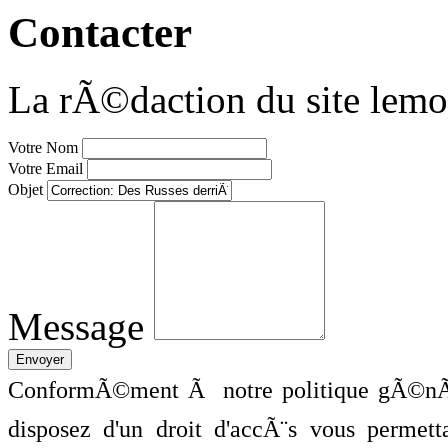
Contacter
La rÃ©daction du site lemo
Votre Nom
Votre Email
Objet
Message
ConformÃ©ment Ã notre politique gÃ©nÃ©
disposez d'un droit d'accÃ¨s vous perme