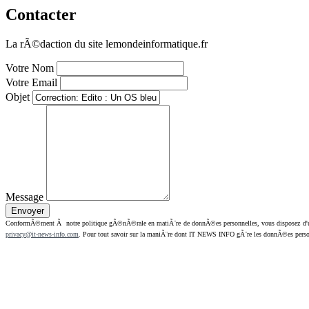
Contacter
La rÃ©daction du site lemondeinformatique.fr
Votre Nom
Votre Email
Objet
Message
ConformÃ©ment Ã notre politique gÃ©nÃ©rale en matiÃ¨re de donnÃ©es personnelles, vous disposez d'un dr
privacy@it-news-info.com
. Pour tout savoir sur la maniÃ¨re dont IT NEWS INFO gÃ¨re les donnÃ©es perso