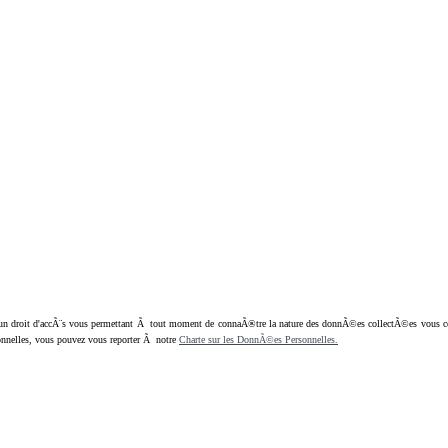
oit d'accÃ¨s vous permettant Ã tout moment de connaÃ®tre la nature des donnÃ©es collectÃ©es vous concern
nnelles, vous pouvez vous reporter Ã notre
Charte sur les DonnÃ©es Personnelles.