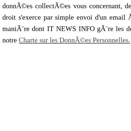
donnÃ©es collectÃ©es vous concernant, de 
droit s'exerce par simple envoi d'un emai
maniÃ¨re dont IT NEWS INFO gÃ¨re les do
notre
Charte sur les DonnÃ©es Personnelles.