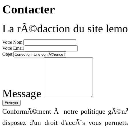
Contacter
La rÃ©daction du site lemo
Votre Nom
Votre Email
Objet
Message
ConformÃ©ment Ã notre politique gÃ©nÃ©
disposez d'un droit d'accÃ¨s vous perme