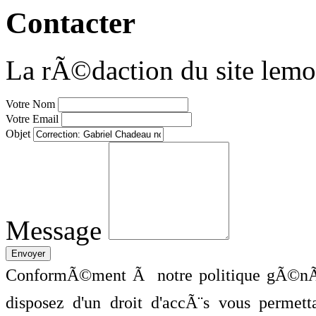
Contacter
La rÃ©daction du site lemo
Votre Nom
Votre Email
Objet
Message
ConformÃ©ment Ã notre politique gÃ©nÃ©
disposez d'un droit d'accÃ¨s vous perme