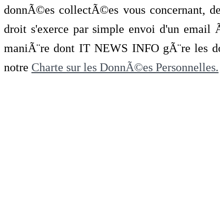
donnÃ©es collectÃ©es vous concernant, de 
droit s'exerce par simple envoi d'un emai
maniÃ¨re dont IT NEWS INFO gÃ¨re les do
notre
Charte sur les DonnÃ©es Personnelles.