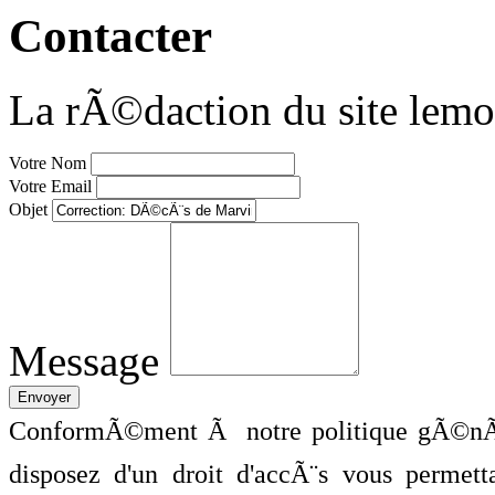
Contacter
La rÃ©daction du site lemo
Votre Nom
Votre Email
Objet
Message
ConformÃ©ment Ã notre politique gÃ©nÃ©
disposez d'un droit d'accÃ¨s vous perme