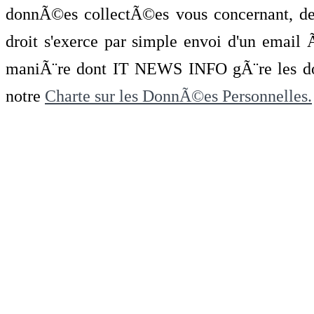
donnÃ©es collectÃ©es vous concernant, de 
droit s'exerce par simple envoi d'un emai
maniÃ¨re dont IT NEWS INFO gÃ¨re les do
notre
Charte sur les DonnÃ©es Personnelles.