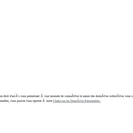
oit d'accÃ¨s vous permettant Ã tout moment de connaÃ®tre la nature des donnÃ©es collectÃ©es vous concern
nnelles, vous pouvez vous reporter Ã notre
Charte sur les DonnÃ©es Personnelles.