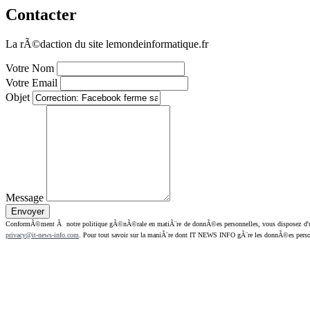
Contacter
La rÃ©daction du site lemondeinformatique.fr
Votre Nom
Votre Email
Objet
Message
ConformÃ©ment Ã notre politique gÃ©nÃ©rale en matiÃ¨re de donnÃ©es personnelles, vous disposez d'un dr
privacy@it-news-info.com
. Pour tout savoir sur la maniÃ¨re dont IT NEWS INFO gÃ¨re les donnÃ©es perso