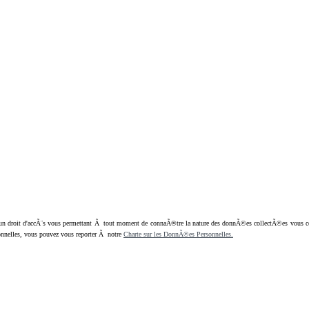
oit d'accÃ¨s vous permettant Ã tout moment de connaÃ®tre la nature des donnÃ©es collectÃ©es vous concern
nnelles, vous pouvez vous reporter Ã notre
Charte sur les DonnÃ©es Personnelles.