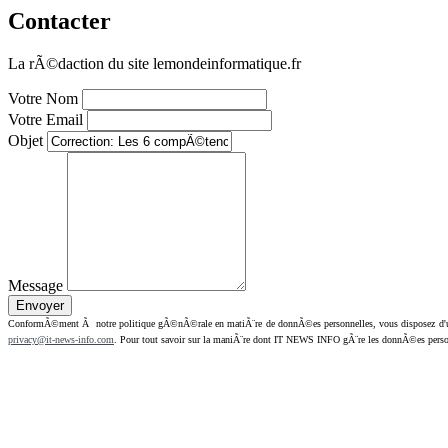
Contacter
La rÃ©daction du site lemondeinformatique.fr
Votre Nom
Votre Email
Objet
Message
ConformÃ©ment Ã notre politique gÃ©nÃ©rale en matiÃ¨re de donnÃ©es personnelles, vous disposez d'un dr
privacy@it-news-info.com
. Pour tout savoir sur la maniÃ¨re dont IT NEWS INFO gÃ¨re les donnÃ©es perso