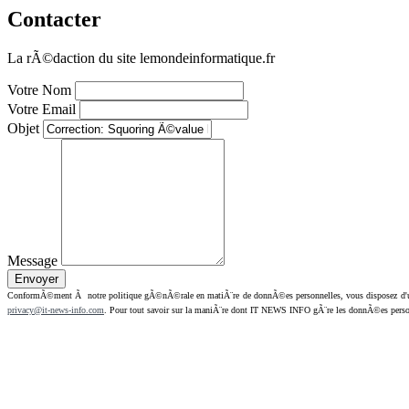
Contacter
La rÃ©daction du site lemondeinformatique.fr
Votre Nom
Votre Email
Objet
Message
ConformÃ©ment Ã notre politique gÃ©nÃ©rale en matiÃ¨re de donnÃ©es personnelles, vous disposez d'un dr
privacy@it-news-info.com
. Pour tout savoir sur la maniÃ¨re dont IT NEWS INFO gÃ¨re les donnÃ©es perso