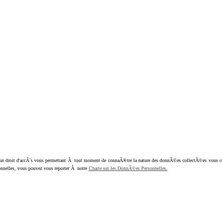
oit d'accÃ¨s vous permettant Ã tout moment de connaÃ®tre la nature des donnÃ©es collectÃ©es vous concern
nnelles, vous pouvez vous reporter Ã notre
Charte sur les DonnÃ©es Personnelles.