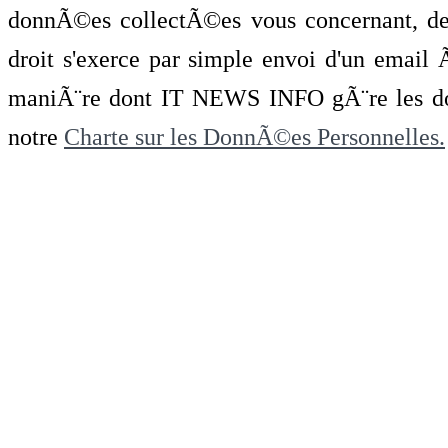
donnÃ©es collectÃ©es vous concernant, de 
droit s'exerce par simple envoi d'un emai
maniÃ¨re dont IT NEWS INFO gÃ¨re les do
notre
Charte sur les DonnÃ©es Personnelles.