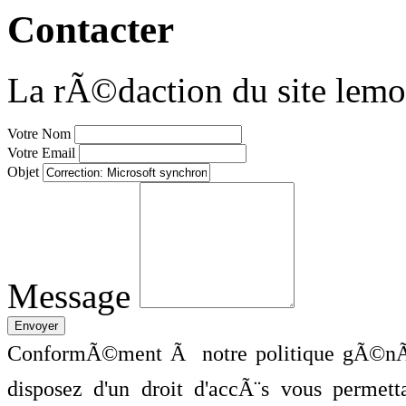
Contacter
La rÃ©daction du site lemo
Votre Nom
Votre Email
Objet
Message
ConformÃ©ment Ã notre politique gÃ©nÃ©
disposez d'un droit d'accÃ¨s vous perme