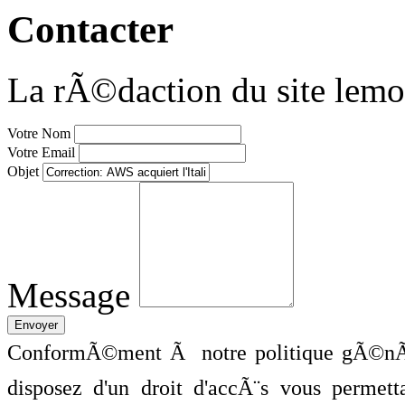
Contacter
La rÃ©daction du site lemo
Votre Nom
Votre Email
Objet
Message
ConformÃ©ment Ã notre politique gÃ©nÃ©
disposez d'un droit d'accÃ¨s vous perme