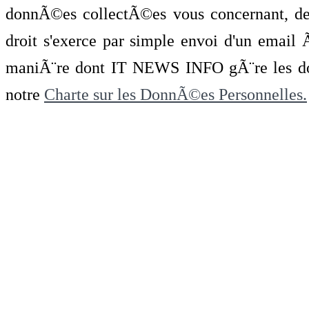
donnÃ©es collectÃ©es vous concernant, de 
droit s'exerce par simple envoi d'un emai
maniÃ¨re dont IT NEWS INFO gÃ¨re les do
notre
Charte sur les DonnÃ©es Personnelles.