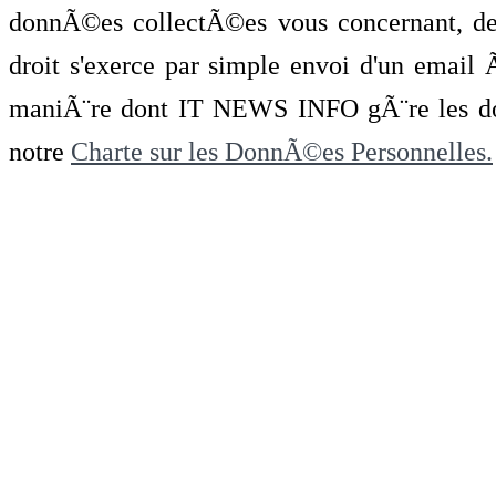
donnÃ©es collectÃ©es vous concernant, de 
droit s'exerce par simple envoi d'un emai
maniÃ¨re dont IT NEWS INFO gÃ¨re les do
notre
Charte sur les DonnÃ©es Personnelles.