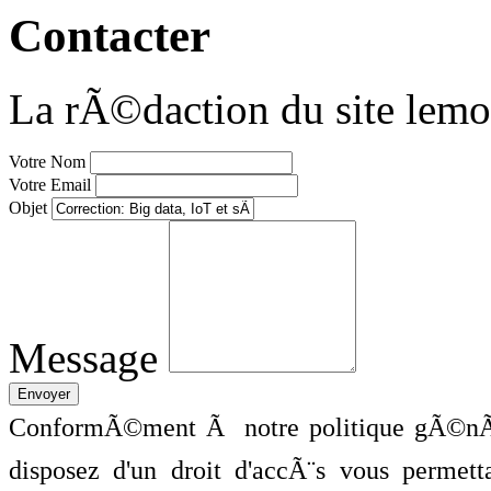
Contacter
La rÃ©daction du site lemo
Votre Nom
Votre Email
Objet
Message
ConformÃ©ment Ã notre politique gÃ©nÃ©
disposez d'un droit d'accÃ¨s vous perme