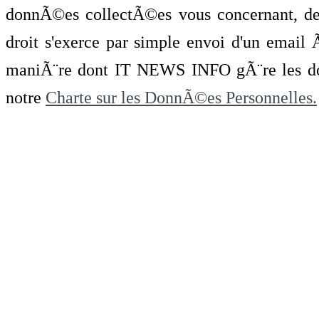
donnÃ©es collectÃ©es vous concernant, de 
droit s'exerce par simple envoi d'un emai
maniÃ¨re dont IT NEWS INFO gÃ¨re les do
notre
Charte sur les DonnÃ©es Personnelles.