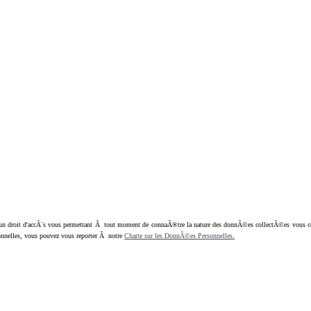
oit d'accÃ¨s vous permettant Ã tout moment de connaÃ®tre la nature des donnÃ©es collectÃ©es vous concern
nnelles, vous pouvez vous reporter Ã notre
Charte sur les DonnÃ©es Personnelles.