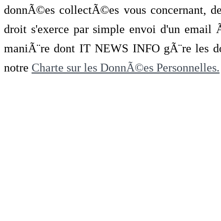
donnÃ©es collectÃ©es vous concernant, de 
droit s'exerce par simple envoi d'un emai
maniÃ¨re dont IT NEWS INFO gÃ¨re les do
notre
Charte sur les DonnÃ©es Personnelles.