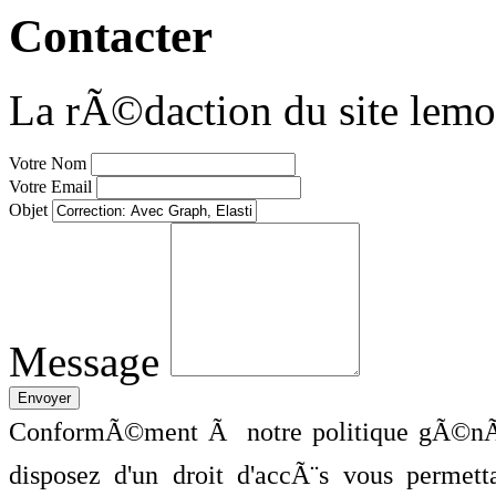
Contacter
La rÃ©daction du site lemo
Votre Nom
Votre Email
Objet
Message
ConformÃ©ment Ã notre politique gÃ©nÃ©
disposez d'un droit d'accÃ¨s vous perme