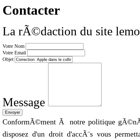
Contacter
La rÃ©daction du site lemo
Votre Nom
Votre Email
Objet
Message
ConformÃ©ment Ã notre politique gÃ©nÃ©
disposez d'un droit d'accÃ¨s vous perme