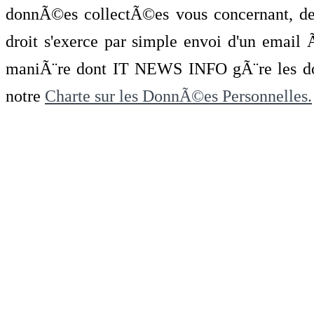
donnÃ©es collectÃ©es vous concernant, de 
droit s'exerce par simple envoi d'un emai
maniÃ¨re dont IT NEWS INFO gÃ¨re les do
notre
Charte sur les DonnÃ©es Personnelles.