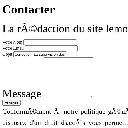
Contacter
La rÃ©daction du site lemo
Votre Nom
Votre Email
Objet
Message
ConformÃ©ment Ã notre politique gÃ©nÃ©
disposez d'un droit d'accÃ¨s vous perme