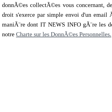
donnÃ©es collectÃ©es vous concernant, de 
droit s'exerce par simple envoi d'un emai
maniÃ¨re dont IT NEWS INFO gÃ¨re les do
notre
Charte sur les DonnÃ©es Personnelles.