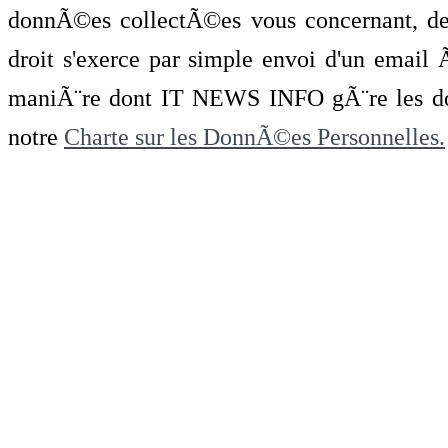
donnÃ©es collectÃ©es vous concernant, de 
droit s'exerce par simple envoi d'un emai
maniÃ¨re dont IT NEWS INFO gÃ¨re les do
notre
Charte sur les DonnÃ©es Personnelles.