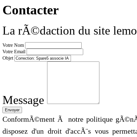
Contacter
La rÃ©daction du site lemo
Votre Nom
Votre Email
Objet
Message
ConformÃ©ment Ã notre politique gÃ©nÃ©
disposez d'un droit d'accÃ¨s vous perme