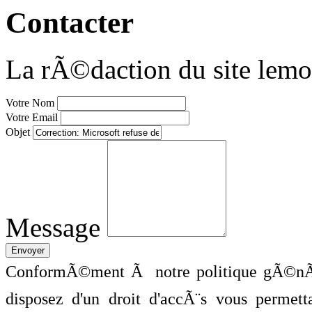
Contacter
La rÃ©daction du site lemo
Votre Nom
Votre Email
Objet
Message
ConformÃ©ment Ã notre politique gÃ©nÃ©
disposez d'un droit d'accÃ¨s vous perme