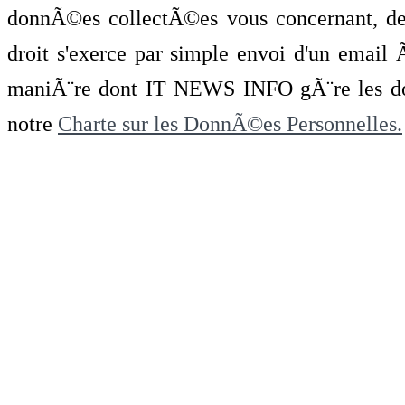
donnÃ©es collectÃ©es vous concernant, de 
droit s'exerce par simple envoi d'un emai
maniÃ¨re dont IT NEWS INFO gÃ¨re les do
notre
Charte sur les DonnÃ©es Personnelles.