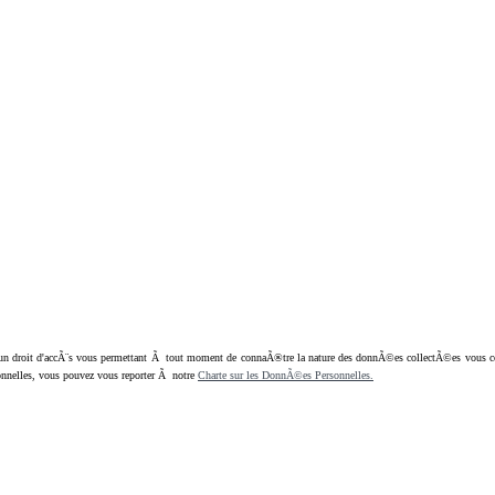
oit d'accÃ¨s vous permettant Ã tout moment de connaÃ®tre la nature des donnÃ©es collectÃ©es vous concern
nnelles, vous pouvez vous reporter Ã notre
Charte sur les DonnÃ©es Personnelles.