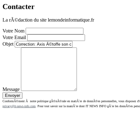
Contacter
La rÃ©daction du site lemondeinformatique.fr
Votre Nom
Votre Email
Objet
Message
ConformÃ©ment Ã notre politique gÃ©nÃ©rale en matiÃ¨re de donnÃ©es personnelles, vous disposez d'un dr
privacy@it-news-info.com
. Pour tout savoir sur la maniÃ¨re dont IT NEWS INFO gÃ¨re les donnÃ©es perso