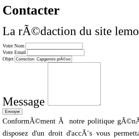
Contacter
La rÃ©daction du site lemo
Votre Nom
Votre Email
Objet
Message
ConformÃ©ment Ã notre politique gÃ©nÃ©
disposez d'un droit d'accÃ¨s vous perme