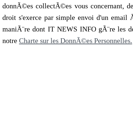
donnÃ©es collectÃ©es vous concernant, de 
droit s'exerce par simple envoi d'un emai
maniÃ¨re dont IT NEWS INFO gÃ¨re les do
notre
Charte sur les DonnÃ©es Personnelles.