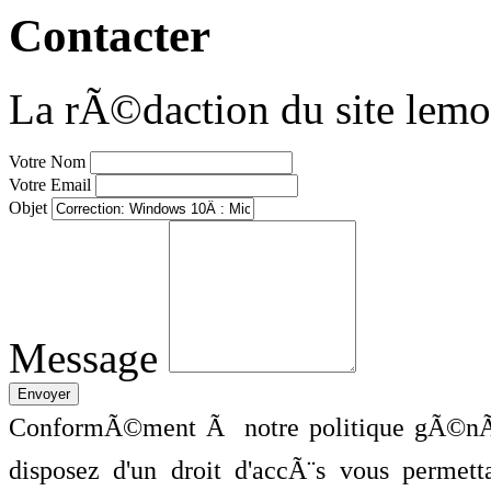
Contacter
La rÃ©daction du site lemo
Votre Nom
Votre Email
Objet
Message
ConformÃ©ment Ã notre politique gÃ©nÃ©
disposez d'un droit d'accÃ¨s vous perme