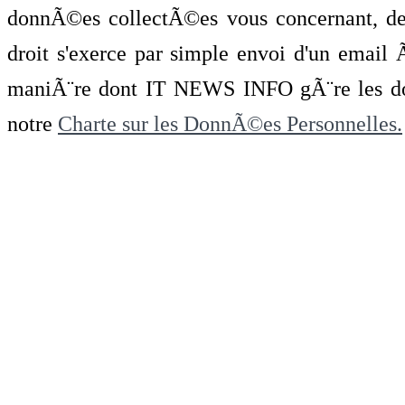
donnÃ©es collectÃ©es vous concernant, de 
droit s'exerce par simple envoi d'un emai
maniÃ¨re dont IT NEWS INFO gÃ¨re les do
notre
Charte sur les DonnÃ©es Personnelles.