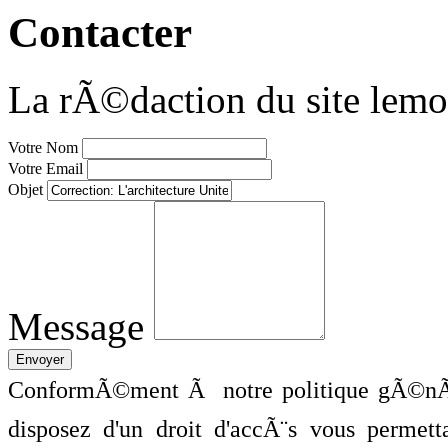
Contacter
La rÃ©daction du site lemo
Votre Nom
Votre Email
Objet
Message
ConformÃ©ment Ã notre politique gÃ©nÃ©
disposez d'un droit d'accÃ¨s vous perme