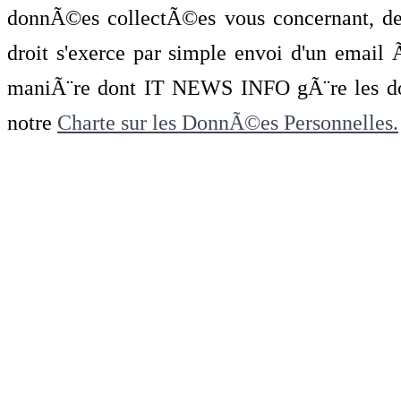
donnÃ©es collectÃ©es vous concernant, de 
droit s'exerce par simple envoi d'un emai
maniÃ¨re dont IT NEWS INFO gÃ¨re les do
notre
Charte sur les DonnÃ©es Personnelles.