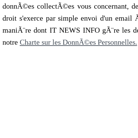
donnÃ©es collectÃ©es vous concernant, de 
droit s'exerce par simple envoi d'un emai
maniÃ¨re dont IT NEWS INFO gÃ¨re les do
notre
Charte sur les DonnÃ©es Personnelles.