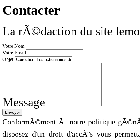
Contacter
La rÃ©daction du site lemo
Votre Nom
Votre Email
Objet
Message
ConformÃ©ment Ã notre politique gÃ©nÃ©
disposez d'un droit d'accÃ¨s vous perme