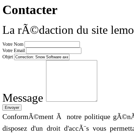
Contacter
La rÃ©daction du site lemo
Votre Nom
Votre Email
Objet
Message
ConformÃ©ment Ã notre politique gÃ©nÃ©
disposez d'un droit d'accÃ¨s vous perme