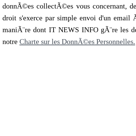
donnÃ©es collectÃ©es vous concernant, de 
droit s'exerce par simple envoi d'un emai
maniÃ¨re dont IT NEWS INFO gÃ¨re les do
notre
Charte sur les DonnÃ©es Personnelles.