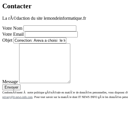
Contacter
La rÃ©daction du site lemondeinformatique.fr
Votre Nom
Votre Email
Objet
Message
ConformÃ©ment Ã notre politique gÃ©nÃ©rale en matiÃ¨re de donnÃ©es personnelles, vous disposez d'un dr
privacy@it-news-info.com
. Pour tout savoir sur la maniÃ¨re dont IT NEWS INFO gÃ¨re les donnÃ©es perso