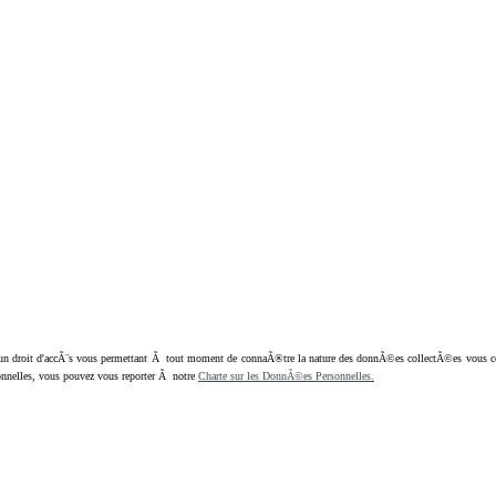
oit d'accÃ¨s vous permettant Ã tout moment de connaÃ®tre la nature des donnÃ©es collectÃ©es vous concern
nnelles, vous pouvez vous reporter Ã notre
Charte sur les DonnÃ©es Personnelles.