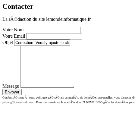
Contacter
La rÃ©daction du site lemondeinformatique.fr
Votre Nom
Votre Email
Objet
Message
ConformÃ©ment Ã notre politique gÃ©nÃ©rale en matiÃ¨re de donnÃ©es personnelles, vous disposez d'un dr
privacy@it-news-info.com
. Pour tout savoir sur la maniÃ¨re dont IT NEWS INFO gÃ¨re les donnÃ©es perso