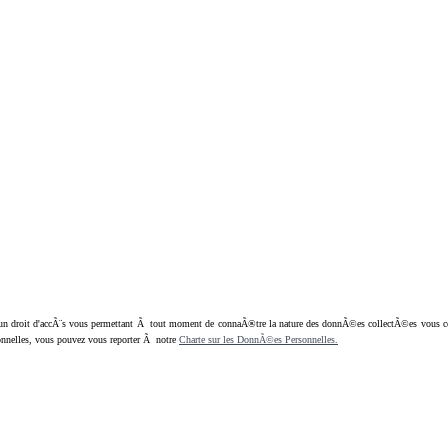
oit d'accÃ¨s vous permettant Ã tout moment de connaÃ®tre la nature des donnÃ©es collectÃ©es vous concern
nnelles, vous pouvez vous reporter Ã notre
Charte sur les DonnÃ©es Personnelles.