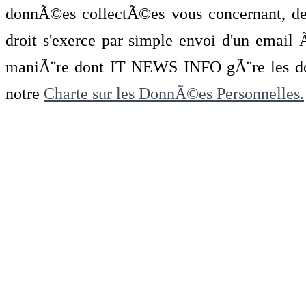
donnÃ©es collectÃ©es vous concernant, de 
droit s'exerce par simple envoi d'un emai
maniÃ¨re dont IT NEWS INFO gÃ¨re les do
notre
Charte sur les DonnÃ©es Personnelles.