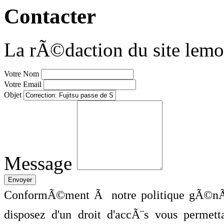
Contacter
La rÃ©daction du site lemo
Votre Nom
Votre Email
Objet
Message
ConformÃ©ment Ã notre politique gÃ©nÃ©
disposez d'un droit d'accÃ¨s vous perme