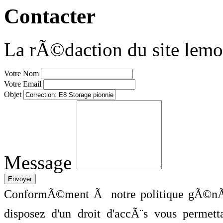
Contacter
La rÃ©daction du site lemo
Votre Nom
Votre Email
Objet
Message
ConformÃ©ment Ã notre politique gÃ©nÃ©
disposez d'un droit d'accÃ¨s vous perme