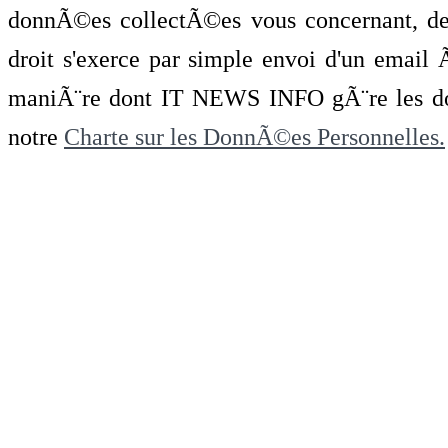
donnÃ©es collectÃ©es vous concernant, de 
droit s'exerce par simple envoi d'un emai
maniÃ¨re dont IT NEWS INFO gÃ¨re les do
notre
Charte sur les DonnÃ©es Personnelles.