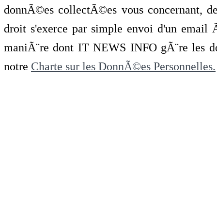
donnÃ©es collectÃ©es vous concernant, de 
droit s'exerce par simple envoi d'un emai
maniÃ¨re dont IT NEWS INFO gÃ¨re les do
notre
Charte sur les DonnÃ©es Personnelles.