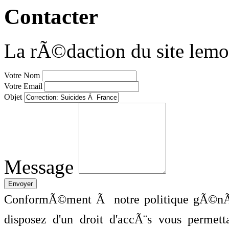
Contacter
La rÃ©daction du site lemo
Votre Nom
Votre Email
Objet
Message
ConformÃ©ment Ã notre politique gÃ©nÃ©
disposez d'un droit d'accÃ¨s vous perme