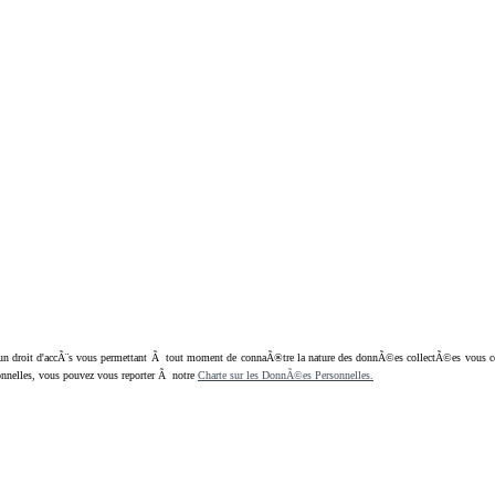
oit d'accÃ¨s vous permettant Ã tout moment de connaÃ®tre la nature des donnÃ©es collectÃ©es vous concern
nnelles, vous pouvez vous reporter Ã notre
Charte sur les DonnÃ©es Personnelles.