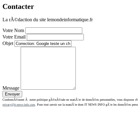
Contacter
La rÃ©daction du site lemondeinformatique.fr
Votre Nom
Votre Email
Objet
Message
ConformÃ©ment Ã notre politique gÃ©nÃ©rale en matiÃ¨re de donnÃ©es personnelles, vous disposez d'un dr
privacy@it-news-info.com
. Pour tout savoir sur la maniÃ¨re dont IT NEWS INFO gÃ¨re les donnÃ©es perso