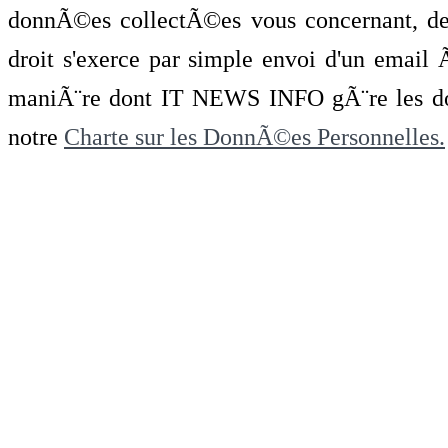
donnÃ©es collectÃ©es vous concernant, de 
droit s'exerce par simple envoi d'un emai
maniÃ¨re dont IT NEWS INFO gÃ¨re les do
notre
Charte sur les DonnÃ©es Personnelles.