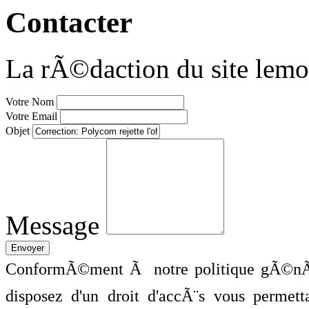
Contacter
La rÃ©daction du site lemo
Votre Nom
Votre Email
Objet
Message
ConformÃ©ment Ã notre politique gÃ©nÃ©
disposez d'un droit d'accÃ¨s vous perme