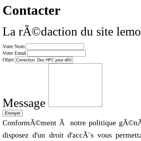
Contacter
La rÃ©daction du site lemo
Votre Nom
Votre Email
Objet
Message
ConformÃ©ment Ã notre politique gÃ©nÃ©
disposez d'un droit d'accÃ¨s vous perme