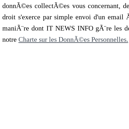
donnÃ©es collectÃ©es vous concernant, de 
droit s'exerce par simple envoi d'un emai
maniÃ¨re dont IT NEWS INFO gÃ¨re les do
notre
Charte sur les DonnÃ©es Personnelles.