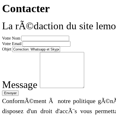
Contacter
La rÃ©daction du site lemo
Votre Nom
Votre Email
Objet
Message
ConformÃ©ment Ã notre politique gÃ©nÃ©
disposez d'un droit d'accÃ¨s vous perme