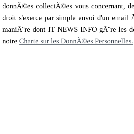
donnÃ©es collectÃ©es vous concernant, de 
droit s'exerce par simple envoi d'un emai
maniÃ¨re dont IT NEWS INFO gÃ¨re les do
notre
Charte sur les DonnÃ©es Personnelles.