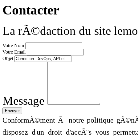
Contacter
La rÃ©daction du site lemo
Votre Nom
Votre Email
Objet
Message
ConformÃ©ment Ã notre politique gÃ©nÃ©
disposez d'un droit d'accÃ¨s vous perme