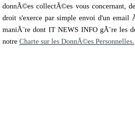
donnÃ©es collectÃ©es vous concernant, de 
droit s'exerce par simple envoi d'un emai
maniÃ¨re dont IT NEWS INFO gÃ¨re les do
notre
Charte sur les DonnÃ©es Personnelles.